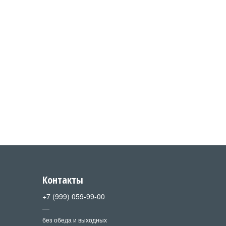
Контакты
+7 (999) 059-99-00
—
без обеда и выходных