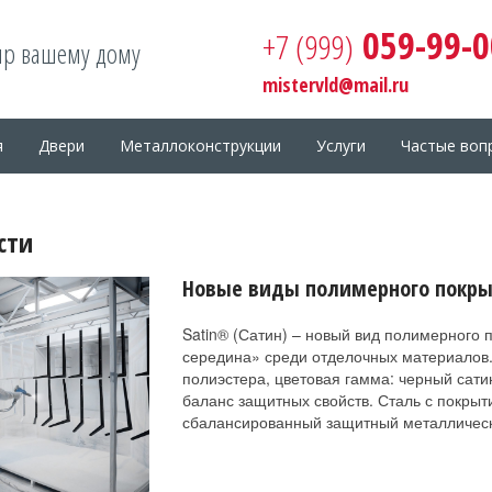
059-99-0
+7 (999)
 вашему дому
mistervld@mail.ru
я
Двери
Металлоконструкции
Услуги
Частые воп
сти
Новые виды полимерного покр
Satin® (Сатин) – новый вид полимерного 
середина» среди отделочных материалов.
полиэстера, цветовая гамма: черный сати
баланс защитных свойств. Сталь с покрыт
сбалансированный защитный металлическ