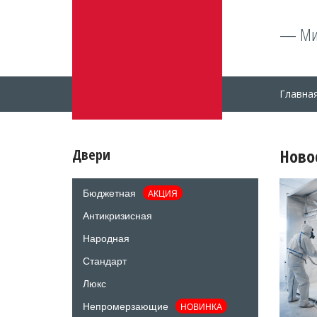
— Мир
Главна
Ново
Двери
Бюджетная
АКЦИЯ
Антикризисная
Народная
Стандарт
Люкс
Непромерзающие
НОВИНКА