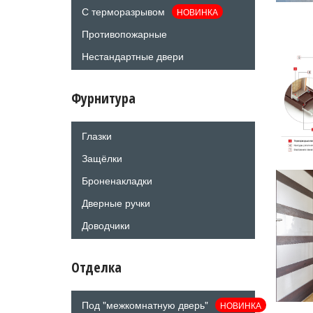
С терморазрывом
НОВИНКА
Противопожарные
Нестандартные двери
Фурнитура
Глазки
Защёлки
Броненакладки
Дверные ручки
Доводчики
Отделка
Под "межкомнатную дверь"
НОВИНКА