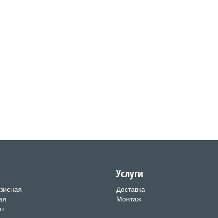
и
Услуги
зисная
Доставка
ая
Монтаж
рт