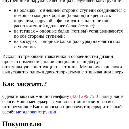
внутренние и наружные лестницы следующей конструкции:
на больцах – с внешней стороны ступени соединяются с
помощью мощных болтов (больцов) и крепятся к
поручням, с другой – фиксируются на стене или
расположенной вдоль нее балке (тетиве);
на тетивах – опорные балки (тетивы) устанавливаются
по обе стороны ступеней;
на косоурах – опорные балки (косоуры) находятся под
ступенями.
Исходя из требований заказчика и особенностей дизайн-
проекта помещения, наши специалисты подберут
оптимальную конструкцию лестницы. Металлические люки
выпускаются одно- и двухстворчатыми с открыванием вверх.
Как заказать?
Сделать заказ можно по телефону
(423) 296-75-01
или у нас в
офисе. Наши менеджеры с удовольствием ответят на все
интересующие Вас вопросы и произведут предварительный
расчёт
металлоконструкции
.
Покупателю